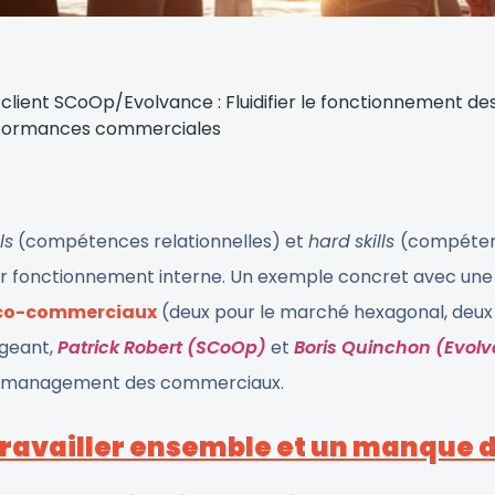
client SCoOp/Evolvance : Fluidifier le fonctionnement des
formances commerciales
ls
(compétences relationnelles) et
hard
skills
(compétenc
eur fonctionnement interne. Un exemple concret avec un
nico-commerciaux
(deux pour le marché hexagonal, deux po
igeant,
Patrick Robert (SCoOp)
et
Boris Quinchon (Evol
de management des commerciaux.
à travailler ensemble et un manque 