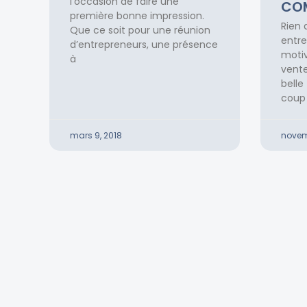
l’occasion de faire une
COM
première bonne impression.
Rien 
Que ce soit pour une réunion
entre
d’entrepreneurs, une présence
motiv
à
vente
bell
coup 
mars 9, 2018
novemb