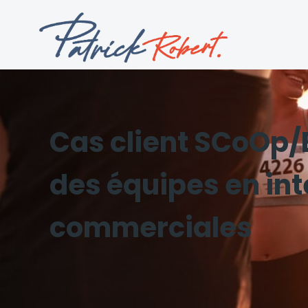
Cas client SCoOp/E
des équipes en int
commerciales